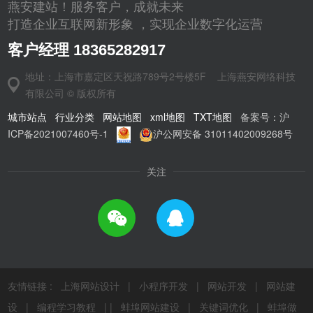
燕安建站！服务客户，成就未来
打造企业互联网新形象 ，实现企业数字化运营
客户经理 18365282917
地址：上海市嘉定区天祝路789号2号楼5F 上海燕安网络科技
有限公司 © 版权所有
城市站点
|
行业分类
|
网站地图
|
xml地图
|
TXT地图
|
备案号：沪
ICP备2021007460号-1
|
|
沪公网安备 31011402009268号
关注
友情链接 :
上海网站设计
|
小程序开发
|
网站开发
|
网站建
设
|
编程学习教程
| |
蚌埠网站建设
|
关键词优化
|
蚌埠做