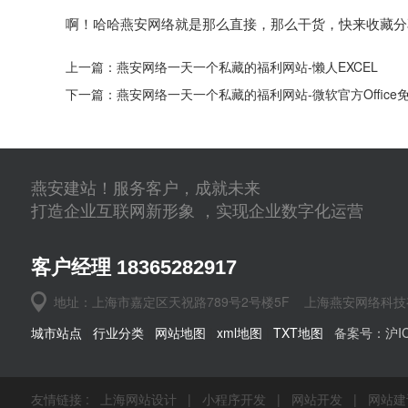
啊！哈哈燕安网络就是那么直接，那么干货，快来收藏分
上一篇：
燕安网络一天一个私藏的福利网站-懒人EXCEL
下一篇：
燕安网络一天一个私藏的福利网站-微软官方Office
燕安建站！服务客户，成就未来
打造企业互联网新形象 ，实现企业数字化运营
客户经理 18365282917
地址：上海市嘉定区天祝路789号2号楼5F 上海燕安网络科技
城市站点
|
行业分类
|
网站地图
|
xml地图
|
TXT地图
|
备案号：沪ICP
友情链接 :
上海网站设计
|
小程序开发
|
网站开发
|
网站